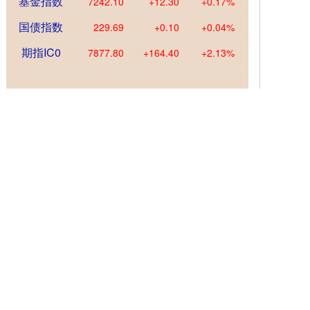
基金指数
7242.10
+12.30
+0.17%
国债指数
229.69
+0.10
+0.04%
期指IC0
7877.80
+164.40
+2.13%
话题标签
投资
鼎牛网
公牛配资
跌超
取得
概念股
客机
市场
收评
锂电池